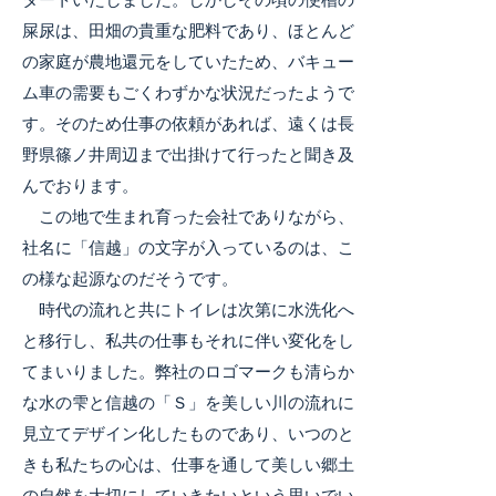
タートいたしました。しかしその頃の便槽の
屎尿は、田畑の貴重な肥料であり、ほとんど
の家庭が農地還元をしていたため、バキュー
ム車の需要もごくわずかな状況だったようで
す。そのため仕事の依頼があれば、遠くは長
野県篠ノ井周辺まで出掛けて行ったと聞き及
んでおります。
この地で生まれ育った会社でありながら、
社名に「信越」の文字が入っているのは、こ
の様な起源なのだそうです。
時代の流れと共にトイレは次第に水洗化へ
と移行し、私共の仕事もそれに伴い変化をし
てまいりました。弊社のロゴマークも清らか
な水の雫と信越の「Ｓ」を美しい川の流れに
見立てデザイン化したものであり、いつのと
きも私たちの心は、仕事を通して美しい郷土