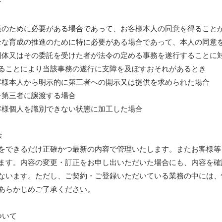
合
の保護のために必要がある場合であって、お客様本人の同意を得ること
の健全な育成の推進のために特に必要がある場合であって、本人の同意
公共団体又はその委託を受けた者が法令の定める事務を遂行することに
ることにより当該事務の遂行に支障を及ぼすおそれがあるとき
お客様本人から明示的に第三者への開示又は提供を求められた場合
部を第三者に譲渡する場合
お客様個人を識別できない状態に加工した場合
除
できるだけ正確かつ最新の内容で管理いたします。またお客様等
ます。内容の変更・訂正をお申し出いただいた場合にも、内容を確
ないます。ただし、ご契約・ご登録いただいている業務の中には、
あらかじめご了承ください。
ついて