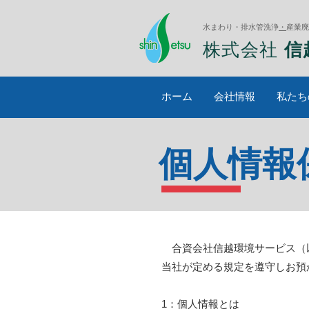
水まわり・排水管洗浄
・
産業廃
株式会社
信
ホーム
会社情報
私たち
個人情報
合資会社信越環境サービス（以
当社が定める規定を遵守しお預
1：個人情報とは