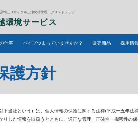
棄物
・
リサイクル
・
浄化槽管理
・
グリストラップ
越環境サービス
の仕事
パイプつまっていませんか？
販売商品
採用情
保護方針
下当社という）は、個人情報の保護に関する法律(平成十五年法
かりした情報を取扱うとともに、適正な管理、正確性・機密性の保